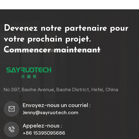
anticorrosion). Grâce à leur
grande durabilité, leur
résistance à la décoloration
Devenez notre partenaire pour
et leur facilité
d'assemblage par
votre prochain projet.
boulonnage, ils sont idéaux
Commencer maintenant
pour les jardins résidentiels
et les périmètres
commerciaux.
No.397, Baohe Avenue, Baohe District, Hefei, China
Envoyez-nous un courriel :
Jenny@sayruotech.com
Appelez-nous :
+86 15395095686