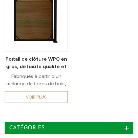
Portail de clôture WPC en
gros, de haute qualité et
facile à installer
Fabriqués à partir d'un
mélange de fibres de bois,
de polymères plastiques et
VOIR PLUS
d'additifs, les portails de
clôture en WPC présentent
une structure renforcée
(couche extérieure
CATÉGORIES
résistante aux intempéries,
âme robuste et revêtement