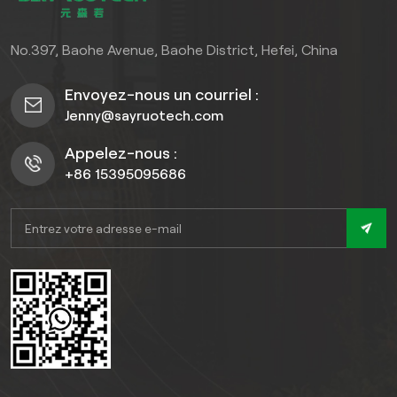
pour les jardins résidentiels
et les périmètres
commerciaux.
No.397, Baohe Avenue, Baohe District, Hefei, China
Envoyez-nous un courriel :
Jenny@sayruotech.com
Appelez-nous :
+86 15395095686