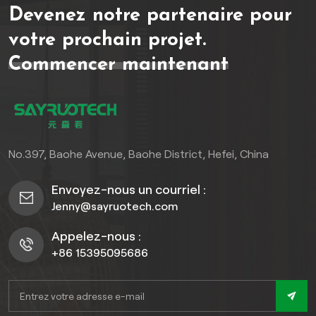
Devenez notre partenaire pour
fonctionnalité et
l'esthétique de votre
votre prochain projet.
terrasse en composite
Commencer maintenant
bois-plastique,
garantissant une
performance et une beauté
durables. Adoptez
l'élégance de l'acier
inoxydable et offrez-vous
No.397, Baohe Avenue, Baohe District, Hefei, China
un mélange harmonieux de
robustesse et de
Envoyez-nous un courriel :
sophistication pour votre
Jenny@sayruotech.com
oasis extérieure.
Appelez-nous :
+86 15395095686