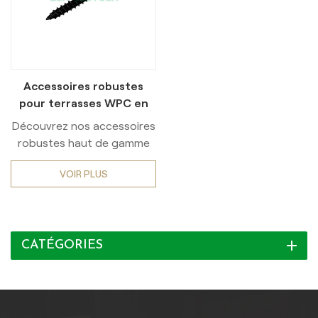
Accessoires robustes
pour terrasses WPC en
acier inoxydable
Découvrez nos accessoires
robustes haut de gamme
pour terrasses en
VOIR PLUS
composite bois-plastique,
fabriqués en acier
inoxydable de haute
qualité. Sublimez votre
CATÉGORIES
espace extérieur avec des
accessoires durables et
sophistiqués, alliant luxe et
style. Ces accessoires sont
conçus pour améliorer la