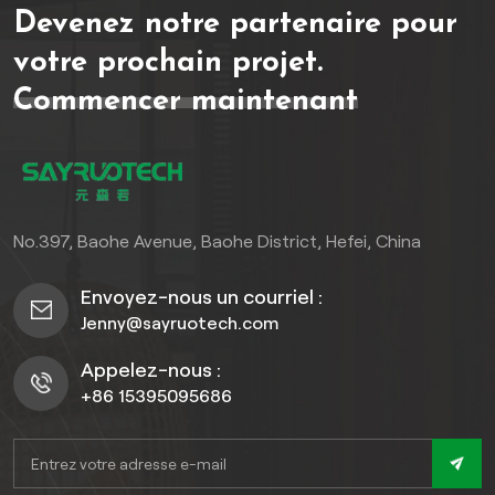
Devenez notre partenaire pour
et élégance à toute surface
extérieure. Apportez une
votre prochain projet.
touche de modernité et un
Commencer maintenant
charme intemporel à votre
environnement. Découvrez
notre collection dès
aujourd'hui et redéfinissez
le luxe en extérieur.
No.397, Baohe Avenue, Baohe District, Hefei, China
Envoyez-nous un courriel :
Jenny@sayruotech.com
Appelez-nous :
+86 15395095686