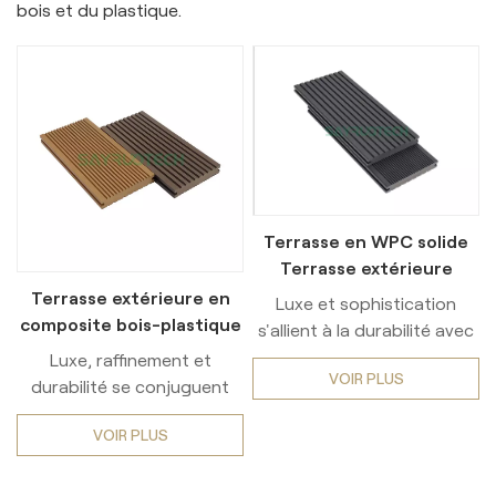
bois et du plastique.
Terrasse en WPC solide
Terrasse extérieure
nécessitant peu
Terrasse extérieure en
Luxe et sophistication
d'entretien
composite bois-plastique
s'allient à la durabilité avec
(WPC) solide, nécessitant
notre terrasse en
Luxe, raffinement et
peu d'entretien
VOIR PLUS
composite bois-plastique
durabilité se conjuguent
massif. Conçue pour une
dans notre terrasse en
VOIR PLUS
utilisation intensive, cette
composite bois-plastique
terrasse extérieure allie
massif. Conçue pour un
design élégant et facilité
usage intensif, cette