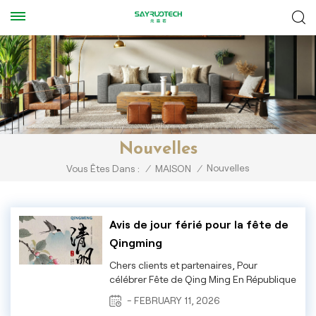
Nouvelles
Nouvelles
Vous Êtes Dans :
/
MAISON
/
Avis de jour férié pour la fête de
Qingming
Chers clients et partenaires, Pour
célébrer Fête de Qing Ming En République
populaire de Chine, notre entreprise
- FEBRUARY 11, 2026
observera le calendrier des jours fériés