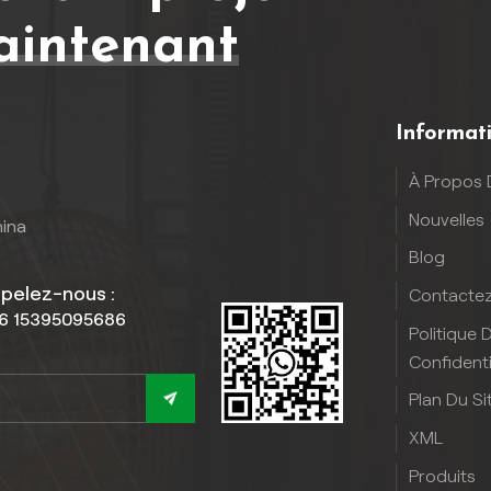
intenant
Informat
À Propos 
Nouvelles
hina
Blog
pelez-nous :
Contacte
6 15395095686
Politique 
Confidenti
Plan Du Si
XML
Produits