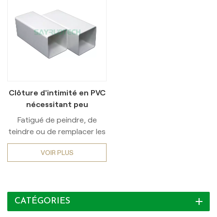
Clôture d'intimité en PVC
nécessitant peu
d'entretien pour
Fatigué de peindre, de
l'extérieur
teindre ou de remplacer les
clôtures en bois pourries ?
VOIR PLUS
Découvrez la beauté
durable et l’entretien facile
de nos clôtures en vinyle
haut de gamme !Conçue
CATÉGORIES
pour une durabilité
exceptionnelle, notre