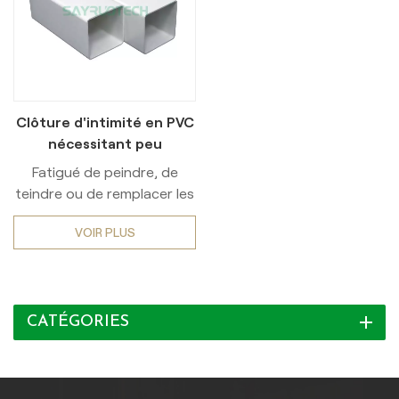
Clôture d'intimité en PVC
nécessitant peu
d'entretien pour
Fatigué de peindre, de
l'extérieur
teindre ou de remplacer les
clôtures en bois pourries ?
VOIR PLUS
Découvrez la beauté
durable et l’entretien facile
de nos clôtures en vinyle
haut de gamme !Conçue
CATÉGORIES
pour une durabilité
exceptionnelle, notre
clôture en PVC de haute
qualité résiste aux