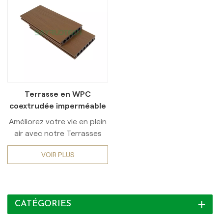
Terrasse en WPC
coextrudée imperméable
de 25 mm d'épaisseur
Améliorez votre vie en plein
pour espaces extérieurs
air avec notre Terrasses
modernes en composite
VOIR PLUS
bois-plastique (WPC)Conçu
pour des performances
supérieures dans les
jardins, les terrasses et les
CATÉGORIES
environnements très
humides. Doté d'une