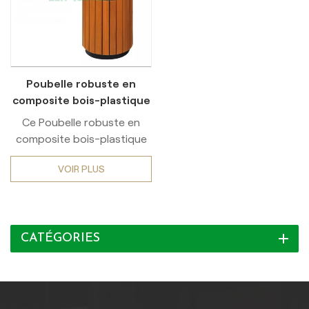
Poubelle robuste en
composite bois-plastique
WPC
Ce Poubelle robuste en
composite bois-plastique
WPC intègre cadres
VOIR PLUS
renforcés en acier et
élimination des déchets
multi-classes fonctions,
conçues spécifiquement
CATÉGORIES
pour les zones publiques à
fort trafic telles que parcs,
quartiers commerciaux et
attractions
touristiquesFabriqué à