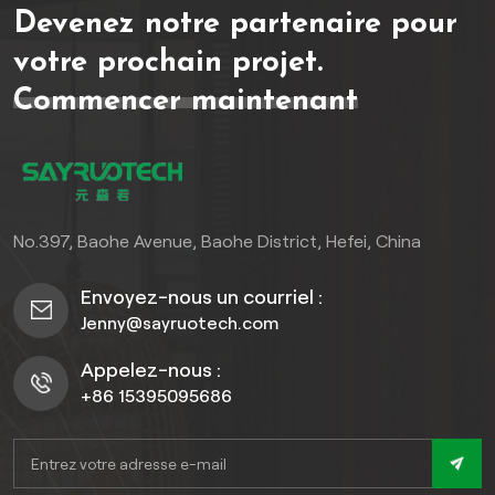
Devenez notre partenaire pour
partir de matériaux recyclés
respectueux de
votre prochain projet.
l'environnement, il offre une
Commencer maintenant
durabilité exceptionnelle
(durée de vie de 15 à 20
ans) tout en conservant
une esthétique naturelle de
grain de bois qui s'intègre
parfaitement dans les
No.397, Baohe Avenue, Baohe District, Hefei, China
environnements extérieurs.
Envoyez-nous un courriel :
Jenny@sayruotech.com
Appelez-nous :
+86 15395095686