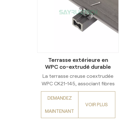
Terrasse extérieure en
WPC co-extrudé durable
La terrasse creuse coextrudée
WPC CK21-145, associant fibres
de bois recyclées et plastiques,
DEMANDEZ
offre un aspect bois réaliste.
VOIR PLUS
Son âme solide et sa couche
MAINTENANT
coextrudée garantissent
solidité et résistance à l'usure.
Durable, facile d'entretien,
écologique et antidérapante,