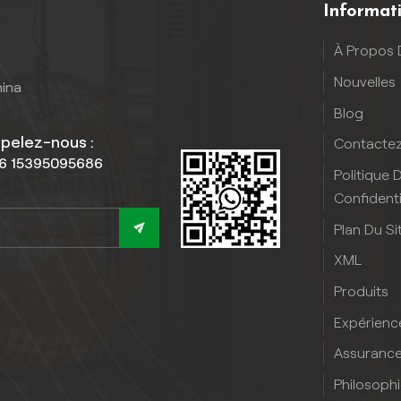
Informat
À Propos 
Nouvelles
hina
Blog
pelez-nous :
Contacte
6 15395095686
Politique 
Confidenti
Plan Du Si
XML
Produits
Expérienc
Assurance
Philosoph