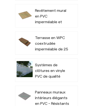
commerciale :
revêtement
Revêtement mural
extérieur étanche
en PVC
pour usage
imperméable et
commercial
résistant aux
extérieur
intempéries pour
Terrasse en WPC
l'intérieur
coextrudée
imperméable de 25
mm d'épaisseur
pour espaces
Systèmes de
extérieurs
clôtures en vinyle
PVC de qualité
commerciale
nécessitant peu
Panneaux muraux
d'entretien
intérieurs élégants
en PVC - Résistants