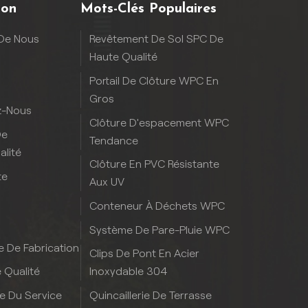
ion
Mots-Clés Populaires
De Nous
Revêtement De Sol SPC De
Haute Qualité
Portail De Clôture WPC En
Gros
z-Nous
Clôture D'espacement WPC
De
Tendance
alité
Clôture En PVC Résistante
te
Aux UV
Conteneur À Déchets WPC
Système De Pare-Pluie WPC
e De Fabrication
Clips De Pont En Acier
Inoxydable 304
 Qualité
Quincaillerie De Terrasse
ie Du Service