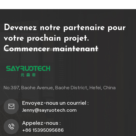
faciles à installer, ce qui en
fait une option pratique
pour les projets résidentiels
Devenez notre partenaire pour
et commerciaux. Que vous
souhaitiez rafraîchir un
votre prochain projet.
salon ou embellir un espace
Commencer maintenant
commercial, nos panneaux
muraux en PVC apporteront
une touche d'élégance et
de modernité.
No.397, Baohe Avenue, Baohe District, Hefei, China
Envoyez-nous un courriel :
Jenny@sayruotech.com
Appelez-nous :
+86 15395095686