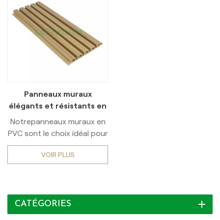
Panneaux muraux
élégants et résistants en
PVC pour extérieur
Notrepanneaux muraux en
moderne
PVC sont le choix idéal pour
une décoration extérieure
VOIR PLUS
moderne. Fabriquées avec
des matériaux de haute
qualité, elles offrent un
mélange de design
CATÉGORIES
élégantetperformance
durableCes panneaux sont