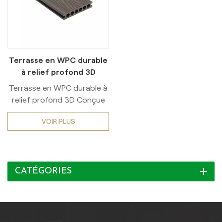
Terrasse en WPC durable
à relief profond 3D
Terrasse en WPC durable à
relief profond 3D Conçue
pour résister à l'épreuve du
VOIR PLUS
temps et aux conditions
extérieures les plus
diverses, cette terrasse est
fabriquée en matériaux
CATÉGORIES
composites bois-plastique
de haute qualité, résistant
à l'usure, à la pourriture et
à l'humidité, ce qui la rend
idéale pour les terrasses,