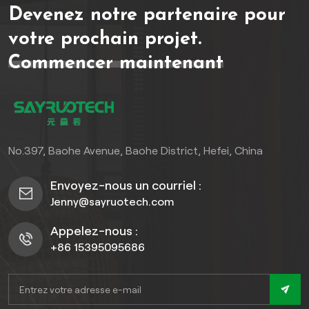
Devenez notre partenaire pour
les jardins et autres
espaces extérieurs. Sa
votre prochain projet.
texture 3D en relief
Commencer maintenant
profond confère non
seulement un aspect bois
réaliste et un toucher
agréable, mais améliore
également son adhérence,
évitant ainsi les glissades,
No.397, Baohe Avenue, Baohe District, Hefei, China
même par temps humide.
Cette terrasse allie
Envoyez-nous un courriel :
durabilité et esthétique,
Jenny@sayruotech.com
offrant une solution
durable et élégante pour
Appelez-nous :
les espaces extérieurs.
+86 15395095686