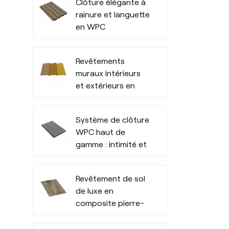
Clôture élégante à
promotion pour
rainure et languette
l'extérieur de
en WPC
bureaux
Revêtements
muraux intérieurs
et extérieurs en
PVC imperméables
Système de clôture
WPC haut de
gamme : intimité et
durabilité
extérieures toutes
Revêtement de sol
saisons
de luxe en
composite pierre-
plastique SPC,
résistant et