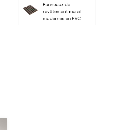
Panneaux de
tendance
revêtement mural
modernes en PVC
pour murs
extérieurs