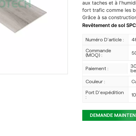
aux taches et à l'humidi
fort trafic comme les b
Grâce à sa construction
Revêtement de sol SP
Numéro D'article :
4
Commande
5
(MOQ) :
30
Paiement :
be
Couleur :
C
Port D'expédition
1
:
DEMANDE MAINTE