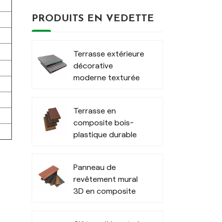
PRODUITS EN VEDETTE
Terrasse extérieure
décorative
moderne texturée
en WPC
Terrasse en
composite bois-
plastique durable
au design moderne
et poncé
Panneau de
revêtement mural
3D en composite
bois-plastique
(WPC) en