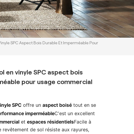
inyle SPC Aspect Bois Durable Et Imperméable Pour
l en vinyle SPC aspect bois
rméable pour usage commercial
vinyle SPC
offre un
aspect boisé
tout en se
rformance imperméable
C'est un excellent
mmercial
et
espaces résidentiels
Facile à
ce revêtement de sol résiste aux rayures,