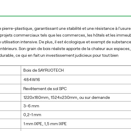
ierre-plastique, garantissant une stabilité et une résistance à l'usure
es projets commerciaux tels que les commerces, les hôtels et les immeu
utilisation intensive. De plus, il est écologique et exempt de substanc
térieurs. Son grain de bois réaliste apporte de la chaleur aux espaces,
durable, ce qui en fait un investissement judicieux pour tout bien
Bois de SAYRUOTECH
484W16
Revêtement de sol SPC
1220x180mm, 1524x230mm, ou sur demande
3-6 mm
0,2-1 mm
1 mm lXPE, 1,5 mm lXPE