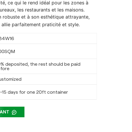
té, ce qui le rend idéal pour les zones à
ureaux, les restaurants et les maisons.
 robuste et à son esthétique attrayante,
C
allie parfaitement praticité et style.
84W16
00SQM
% deposited, the rest should be paid
fore
ustomized
0-15 days for one 20ft container
NANT