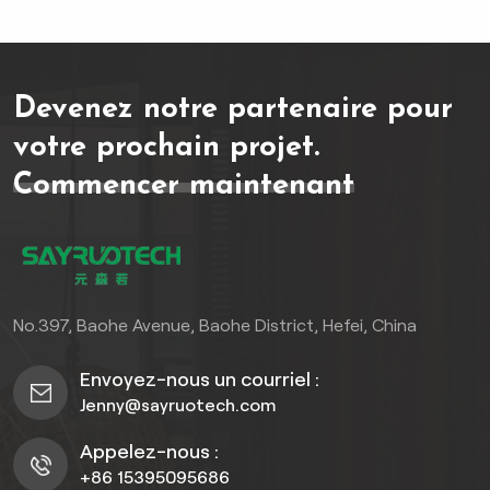
présente une installation
cette clôture de qualité
facile et une résistance
supérieure, conçue pour
fiable aux intempéries.
renforcer l'intimité et la
sécurité tout en dégageant
Devenez notre partenaire pour
un charme indéniable.
Découvrez le summum du
votre prochain projet.
luxe et du raffinement avec
Commencer maintenant
la clôture d'espacement en
WPC, où beauté et
durabilité se marient à la
perfection.
No.397, Baohe Avenue, Baohe District, Hefei, China
Envoyez-nous un courriel :
Jenny@sayruotech.com
Appelez-nous :
+86 15395095686