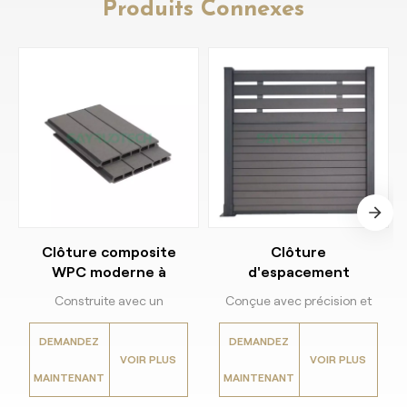
Produits Connexes
Clôture composite
Clôture
WPC moderne à
d'espacement
rainure et languette,
élégante en WPC
Construite avec un
Conçue avec précision et
installation facile
Espacements
composite bois-plastique
élégance, cette solution de
personnalisables
DEMANDEZ
DEMANDEZ
(WPC) de première
clôture innovante allie style
Installation rapide
VOIR PLUS
VOIR PLUS
génération, cette clôture
et fonctionnalité. Sublimez
MAINTENANT
MAINTENANT
d'intimité traditionnelle
votre environnement avec